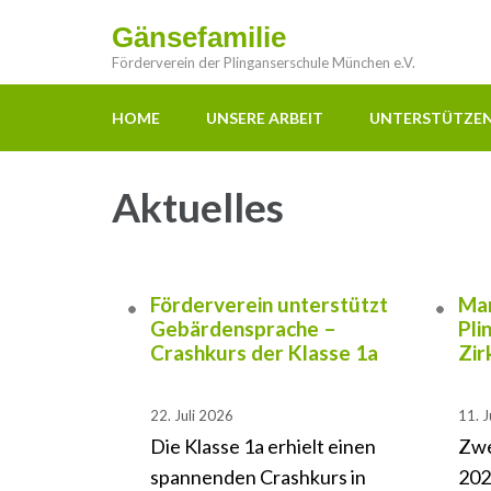
Gänsefamilie
Förderverein der Plinganserschule München e.V.
HOME
UNSERE ARBEIT
UNTERSTÜTZE
Aktuelles
Förderverein unterstützt
Man
Gebärdensprache –
Pli
Crashkurs der Klasse 1a
Zir
22. Juli 2026
11. J
Die Klasse 1a erhielt einen
Zwe
spannenden Crashkurs in
202