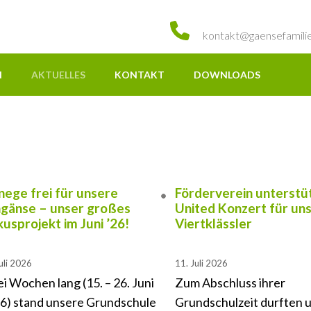
kontakt@gaensefamili
N
AKTUELLES
KONTAKT
DOWNLOADS
ege frei für unsere
Förderverein unterstü
ngänse – unser großes
United Konzert für un
kusprojekt im Juni ’26!
Viertklässler
uli 2026
11. Juli 2026
i Wochen lang (15. – 26. Juni
Zum Abschluss ihrer
6) stand unsere Grundschule
Grundschulzeit durften 