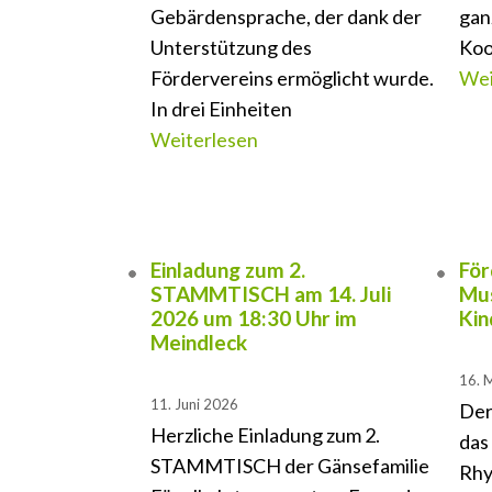
Gebärdensprache, der dank der
gan
Unterstützung des
Koo
Fördervereins ermöglicht wurde.
Wei
In drei Einheiten
Weiterlesen
Einladung zum 2.
För
STAMMTISCH am 14. Juli
Mus
2026 um 18:30 Uhr im
Kin
Meindleck
16. 
11. Juni 2026
Der
Herzliche Einladung zum 2.
das
STAMMTISCH der Gänsefamilie
Rhy