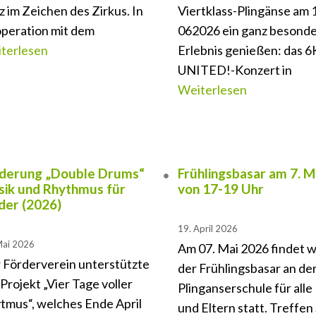
z im Zeichen des Zirkus. In
Viertklass-Plingänse am 1
peration mit dem
062026 ein ganz besond
terlesen
Erlebnis genießen: das 6
UNITED!-Konzert in
Weiterlesen
derung „Double Drums“
Frühlingsbasar am 7. M
ik und Rhythmus für
von 17-19 Uhr
der (2026)
19. April 2026
Mai 2026
Am 07. Mai 2026 findet 
 Förderverein unterstützte
der Frühlingsbasar an de
 Projekt „Vier Tage voller
Plinganserschule für alle
tmus“, welches Ende April
und Eltern statt. Treffen