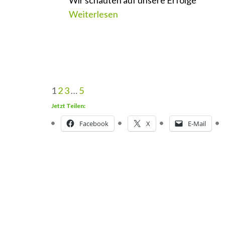
Wir schauten auf unsere Erfolge
Weiterlesen
1
2
3
…
5
Jetzt Teilen:
Facebook
X
E-Mail