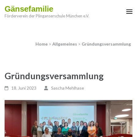
Gänsefamilie
Förderverein der Plinganserschule München e.V.
Home
>
Allgemeines
>
Gründungsversammlung
Gründungsversammlung
18. Juni 2023
Sascha Mehlhase