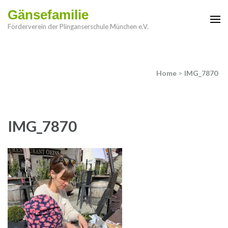
Gänsefamilie
Förderverein der Plinganserschule München e.V.
Home
>
IMG_7870
IMG_7870